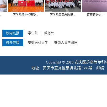
医学院师生代表受...
医学院青医志愿服...
喜获感谢信！——.
校内链接
学生处
教务处
校外链接
安徽医科大学
安徽人事考试网
Copyright
©
2018 安庆医药高等专科学校临床
地址：安
庆市宜秀区集贤北路1588号 邮编：2460