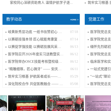
家校同心深耕资助育人 温情护航学子逐...
筑牢实习根基 
教学动态
党建工作
岐黄新秀显功底 一纸书信赞初心 ——医...
07/18
以赛砺技强本领 匠心赋能育康复 —— 医...
07/14
以赛促学强技能 以赛砺技展风采——我校...
06/13
医学院召开2026年度实习送教暨实习队长...
06/12
医学院举办OSCE技能考核暨校级临床技能...
06/12
“精雕细琢，匠心铸牙” —— 安庆医药...
06/11
筑牢实习根基 护航医者成长——医学院开...
05/29
深化院校合作 共促医教融合 —— 安庆医...
05/08