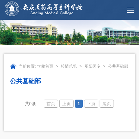
当前位置:
学校首页
>
校情总览
>
图影医专
>
公共基础部
公共基础部
首页
上页
1
下页
尾页
共0条